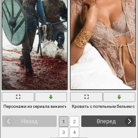
Персонажи из сериала викинги, идущие по морю, окрашенному к
Кровать с потельным бельем с 
Назад
Вперед
1
2
3
4