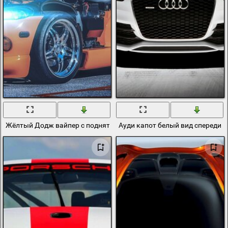
Жёлтый Додж вайпер с поднятым капотом
Ауди капот белый вид спереди