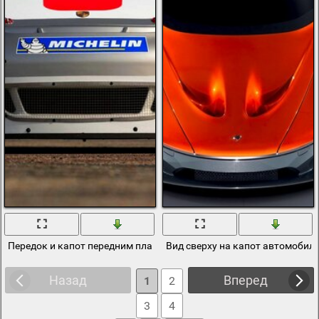
Передок и капот передним планом
Вид сверху на капот автомобиля
Назад
Вперед
1
2
3
4