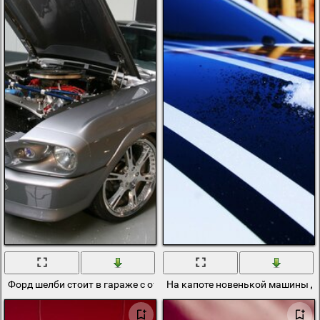
Форд шелби стоит в гараже с открытым капотом
На капоте новенькой машины д