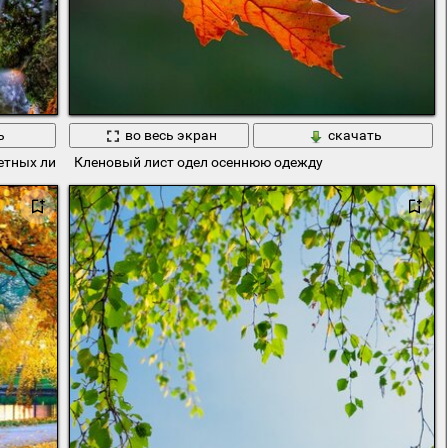
ь
во весь экран
скачать
етных листьев
Кленовый лист одел осеннюю одежду