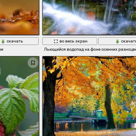
скачать
во весь экран
скачат
ни
Льющийся водопад на фоне осенних разноцв