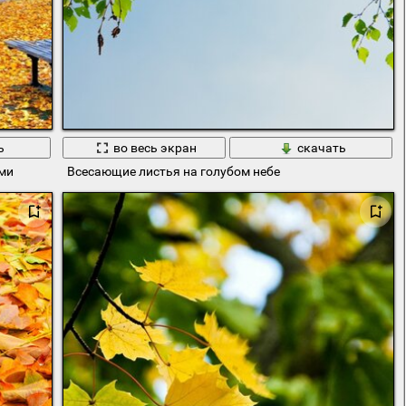
ь
во весь экран
скачать
ми
Всесающие листья на голубом небе