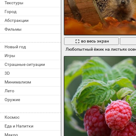
Текстуры
Город
Абстракции
Фильмы
во весь экран
Новый год
Любопытный ёжик на листьях осе
Игры
Страшные ситуации
3D
Минимализм
Лето
Оружие
Космос
Еда и Напитки
Макро