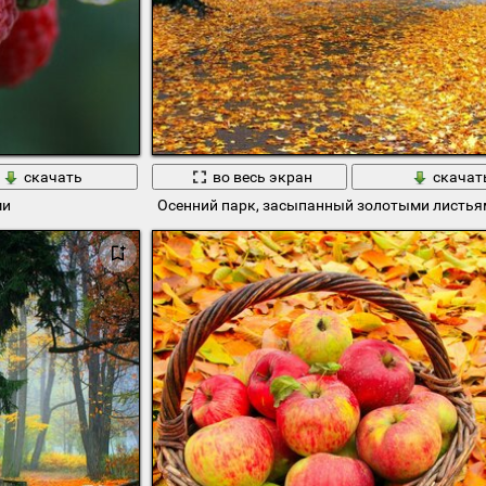
скачать
во весь экран
скачат
ми
Осенний парк, засыпанный золотыми листья