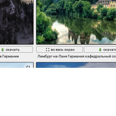
скачать
во весь экран
скачат
е Германии
Лимбург-на-Лане Германия кафедральный со