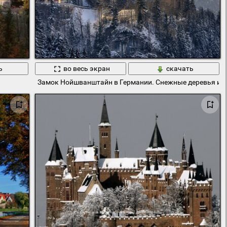
ь
во весь экран
скачать
Замок Нойшванштайн в Германии. Снежные деревья и г