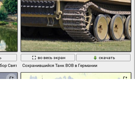
ь
во весь экран
скачать
бор Святого Георга
Сохранившийся Танк ВОВ в Германии