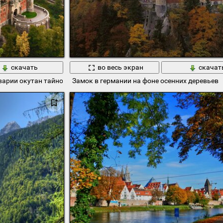
скачать
во весь экран
скачат
варии окутан тайной
Замок в германии на фоне осенних деревьев