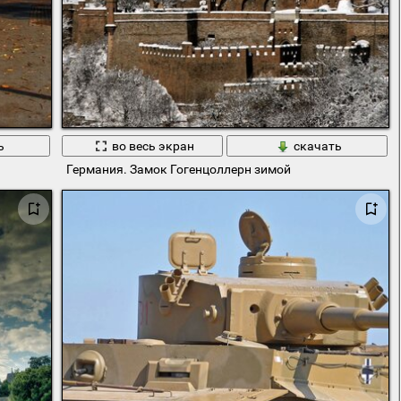
ь
во весь экран
скачать
Германия. Замок Гогенцоллерн зимой