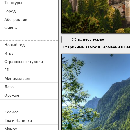
Текстуры
Город
Абстракции
Фильмы
во весь экран
Новый год
Старинный замок в Германии в Ба
Игры
Страшные ситуации
3D
Минимализм
Лето
Оружие
Космос
Еда и Напитки
Макро