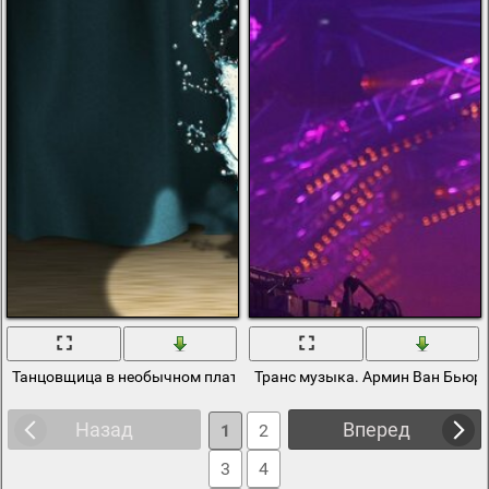
Танцовщица в необычном платье, под прожектором
Транс музыка. Армин Ван Бьюр
Назад
Вперед
1
2
3
4