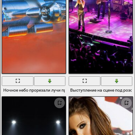
Ночное небо прорезали лучи прожекторов, амениканских бомб
Выступление на сцене под роз