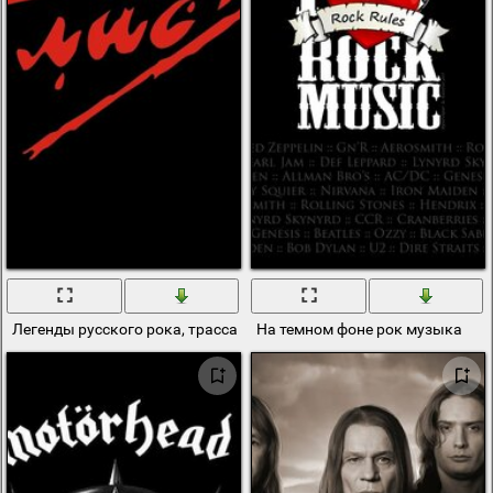
Легенды русского рока, трасса е95
На темном фоне рок музыка