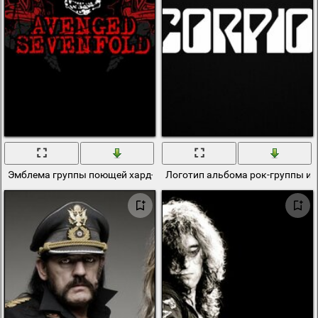
Эмблема группы поющей хард-рок
Логотип альбома рок-группы и