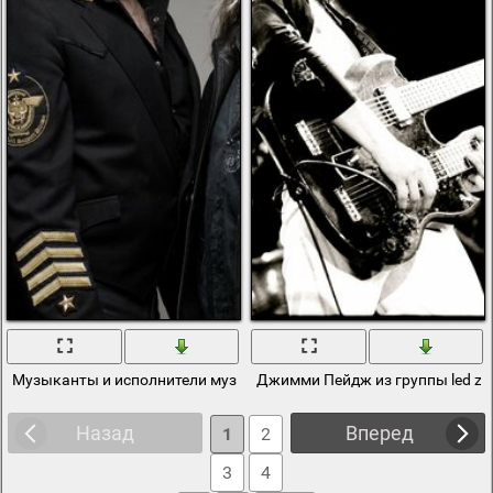
Музыканты и исполнители музыки в стиле рок
Джимми Пейдж из группы led zep
Назад
Вперед
1
2
3
4