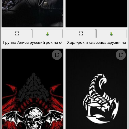
Группа Алиса русский рок на обои
Харл-рок и классика друзья на 