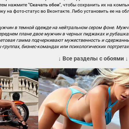
атем нажмите
"Скачать обои"
, чтобы сохранить их на компь
ку на фото-статус во Вконтакте. Либо установить ее на об
мужчин в темной одежде на нейтральном сером фоне. Мужчи
переднем плане двое мужчин в черных пиджаках и рубашках,
етовая гамма подчеркивают мужественность и сдержанны
к-группах, бизнес-командах или психологических портретах
↓ Все разделы с обоями ↓