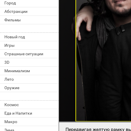
Город
Абстракции
Фильмы
Новый год
Игры
Страшные ситуации
3D
Минимализм
Лето
Оружие
Космос
Еда и Напитки
Макро
Передвигая желтую рамку вы
Зима