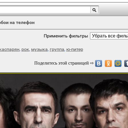
обои на телефон
Применить фильтры
каспарян
,
рок
,
музыка
,
группа
,
ю-питер