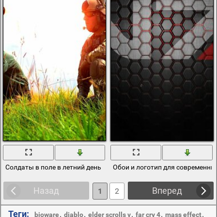
Солдаты в поле в летний день
Обои и логотип для современн
Назад
Вперед
1
2
Теги:
,
,
,
,
,
bioware
diablo
elder scrolls v
far cry 4
mass effect