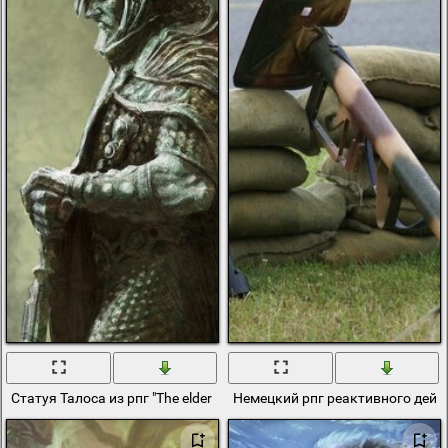
Статуя Талоса из рпг "The elder scrolls v Skyrim"
Немецкий рпг реактивного дейс