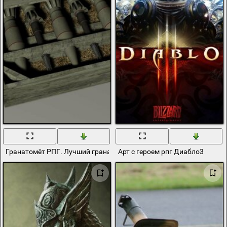
Гранатомёт РПГ. Лучший гранатомёт
Арт с героем рпг Диабло3