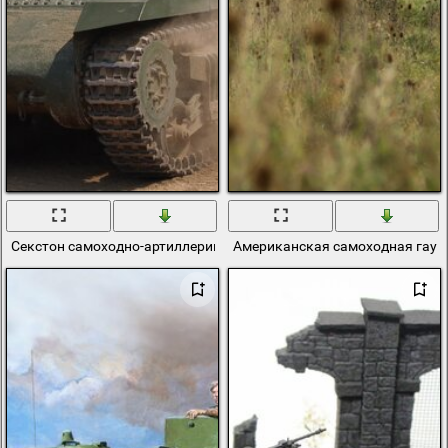
Секстон самоходно-артиллерийская установка
Американская самоходная гауби