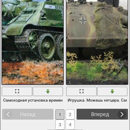
Самоходная установка времен второй мировой войны
Игрушка. Можешь хетцера. Сам
Назад
Вперед
1
2
3
4