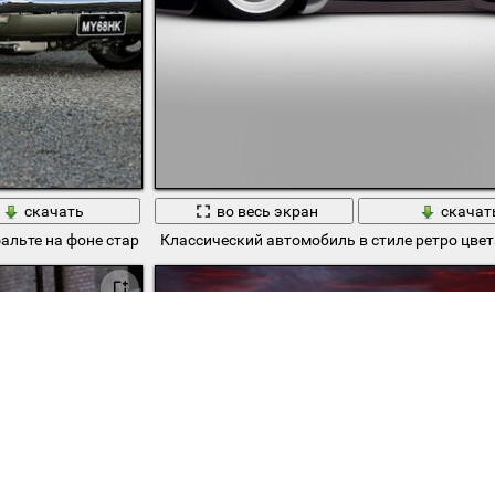
скачать
во весь экран
скачат
альте на фоне старого металлического сарая
Классический автомобиль в стиле ретро цвет