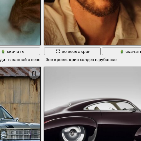
скачать
во весь экран
скачат
дит в ванной с пеной
Зов крови. крис холден в рубашке