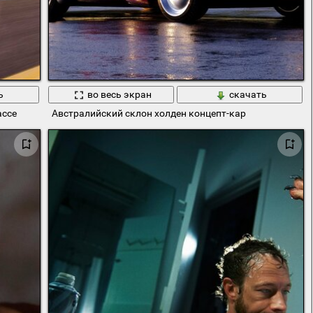
ь
во весь экран
скачать
ассе
Австралийский склон холден концепт-кар