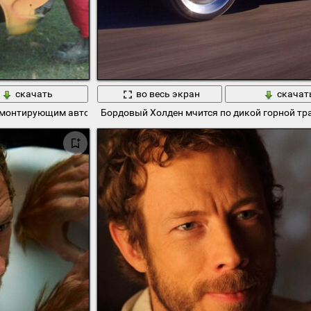
скачать
во весь экран
скачат
емонтирующим автомобиль холден
Бордовый Холден мчится по дикой горной тр