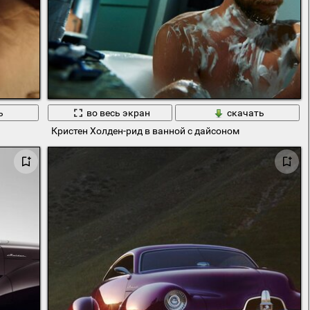
ь
во весь экран
скачать
Кристен Холден-рид в ванной с дайсоном