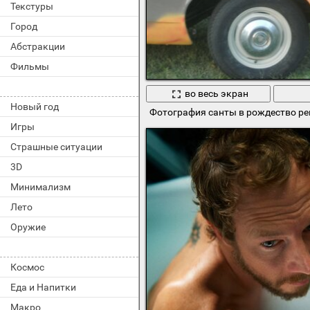
Текстуры
Город
Абстракции
Фильмы
во весь экран
Новый год
Фотография санты в рождество р
Игры
Страшные ситуации
3D
Минимализм
Лето
Оружие
Космос
Еда и Напитки
Макро