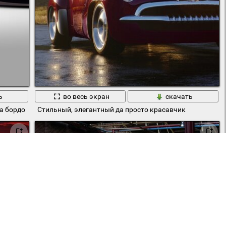
ь
во весь экран
скачать
а бордо
Стильный, элегантный да просто красавчик