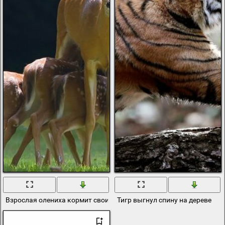
Взрослая олениха кормит своих оленят
Тигр выгнул спину на дереве