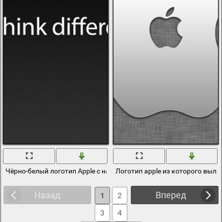
Чёрно-белый логотип Apple с надписью на английском
Логотип apple из которого выл
Назад
Вперед
1
2
3
4