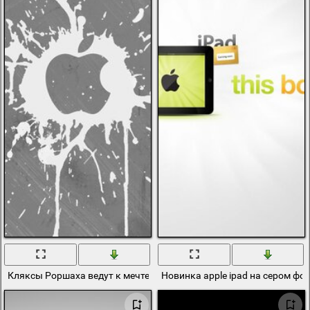
Кляксы Роршаха ведут к мечте об Apple
Новинка apple ipad на сером фо