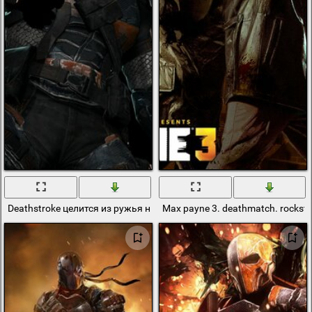
Deathstroke целится из ружья на черном фоне
Max payne 3. deathmatch. rockst