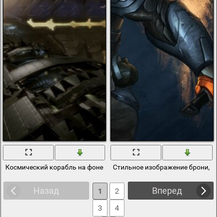
Космический корабль на фоне солнца и облаков
Стильное изображение брони, м
Назад
Вперед
1
2
3
4