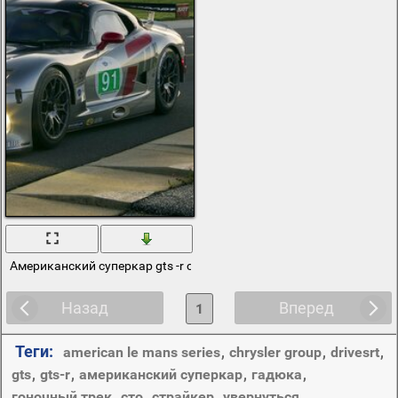
Американский суперкар gts -r chrysler group на гоночном треке
Назад
Вперед
1
Теги:
american le mans series
,
chrysler group
,
drivesrt
,
gts
,
gts-r
,
американский суперкар
,
гадюка
,
гоночный трек
,
сто
,
страйкер
,
увернуться
,