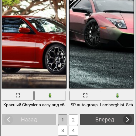
Красный Chrysler в лесу вид сбоку
SR auto group. Lamborghini. Seta
Назад
Вперед
1
2
3
4