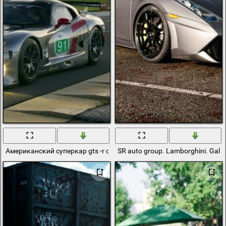
Американский суперкар gts -r chrysler group на гоночном треке
SR auto group. Lamborghini. Gall