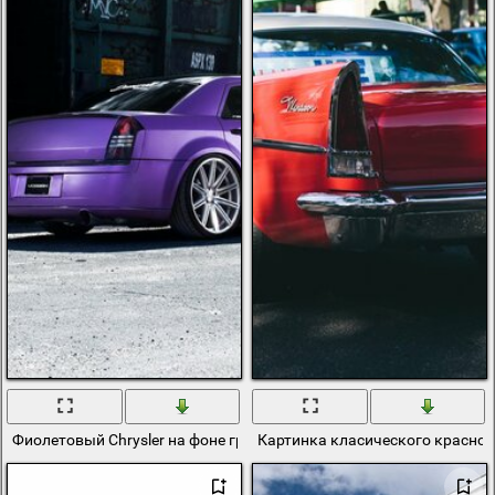
Фиолетовый Chrysler на фоне грузового вагона
Картинка класического красного