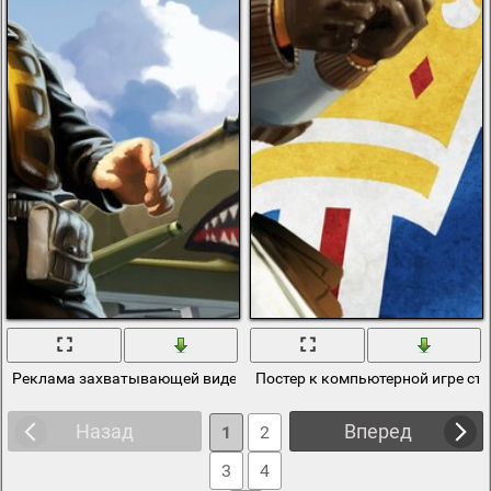
Реклама захватывающей видео игры
Постер к компьютерной игре стр
Назад
Вперед
1
2
3
4