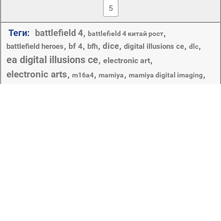
5
Теги:
battlefield 4
,
,
battlefield 4 китай рост
dice
,
bf 4
,
,
,
,
,
battlefield heroes
bfh
digital illusions ce
dlc
ea digital illusions ce
,
electronic art
,
electronic arts
,
,
,
,
m16a4
mamiya
mamiya digital imaging
,
,
,
,
,
,
,
боец
pac
автомат
бег
битвы
боинг ea-18
борьбы
бронежилет
,
,
,
,
,
в
взгляд
винтовка
военная техника
дождь
,
,
,
,
,
,
военный
ворчун
глушитель
гроулер
девушка
,
,
,
,
,
,
,
жанре
игры
издатель
дополнение
е.а.
камера
каска
,
,
клейтон pakowski
клейтон паковски
огни
,
,
,
многопользовательская
мультипликационном
оружие
,
,
перчатки
,
пистолет
,
,
онлайн-игра
поле боя 4
солдат
,
,
,
,
,
,
разработчик
ролевой
с
самолет
стиле
экипировка
,
,
,
,
тактического
танк
шутера
элементами
Copyright © 2012-2026 Amdoit | Designed by
Amdoit