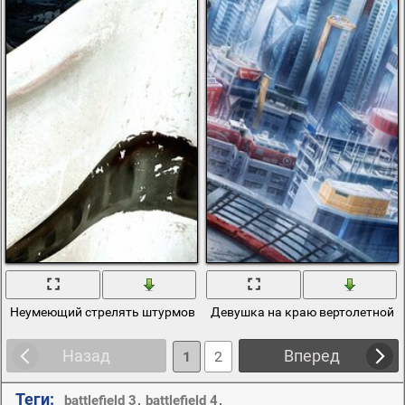
Неумеющий стрелять штурмовик смотрит вверх скачать бесплат
Девушка на краю вертолетной 
Назад
Вперед
1
2
Теги:
,
,
battlefield 3
battlefield 4