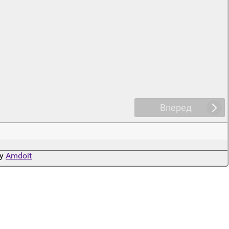
Вперед
by
Amdoit