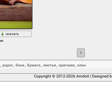
скачать
ми
1
,
paper
,
боке
,
бумага
,
листья
,
оригами
,
слон
Copyright © 2012-2026 Amdoit | Designed 