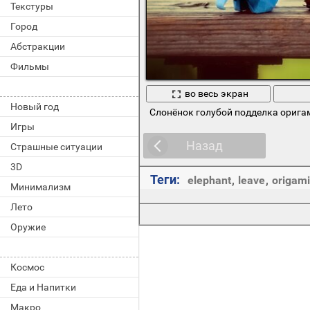
Текстуры
Город
Абстракции
Фильмы
во весь экран
Новый год
Слонёнок голубой подделка орига
Игры
Назад
Страшные ситуации
3D
Теги:
elephant
,
leave
,
origami
Минимализм
Лето
Оружие
Космос
Еда и Напитки
Макро