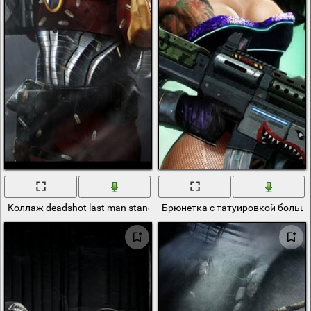
Коллаж deadshot last man standing
Брюнетка с татуировкой больш