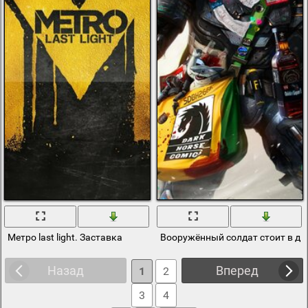
Метро last light. Заставка
Вооружённый солдат стоит в до
Назад
Вперед
1
2
3
4