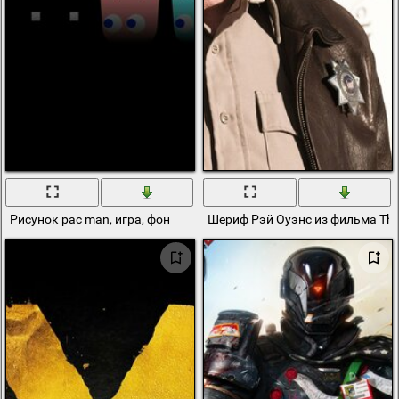
Рисунок pac man, игра, фон
Шериф Рэй Оуэнс из фильма The 