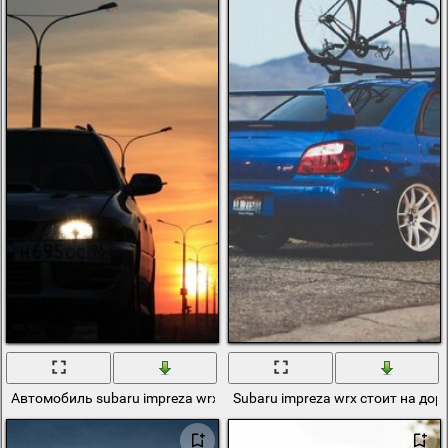
Автомобиль subaru impreza wrx при закате солнца
Subaru impreza wrx стоит на до