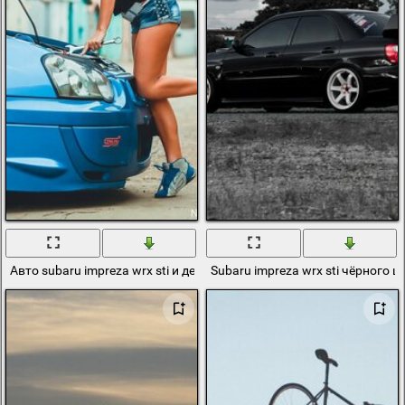
Авто subaru impreza wrx sti и девушка
Subaru impreza wrx sti чёрного 