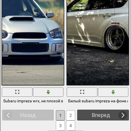
Subaru impreza wrx, не плохой вариант для погонять
Белый subaru impreza на фоне л
Назад
Вперед
1
2
3
4