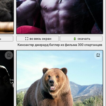
ь
во весь экран
скачать
Киноактер джерард батлер из фильма 300 спартанцев