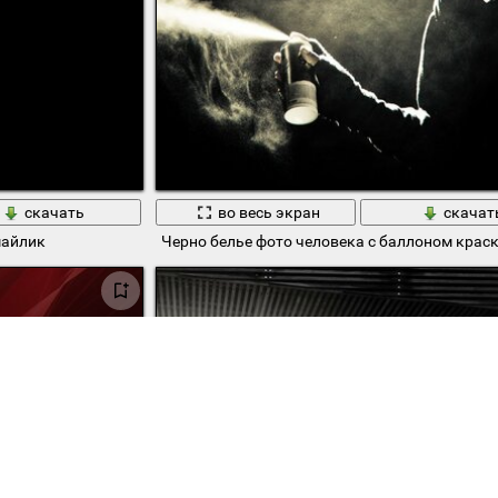
скачать
во весь экран
скачат
майлик
Черно белье фото человека с баллоном крас