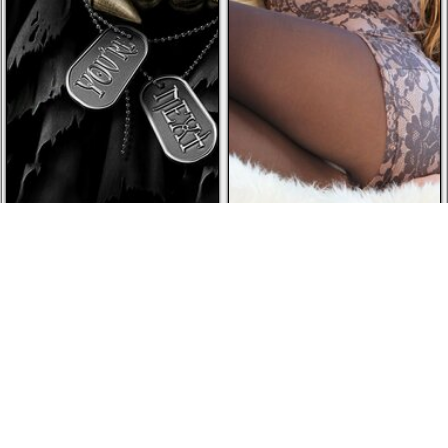
Сегодня скачали 2 раза
Сегодня скачали 2 раза
Назад
Вперед
1 ...
18
19
20
21