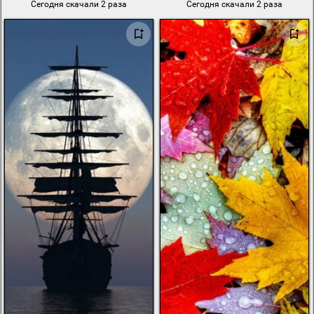
Сегодня скачали 2 раза
Сегодня скачали 2 раза