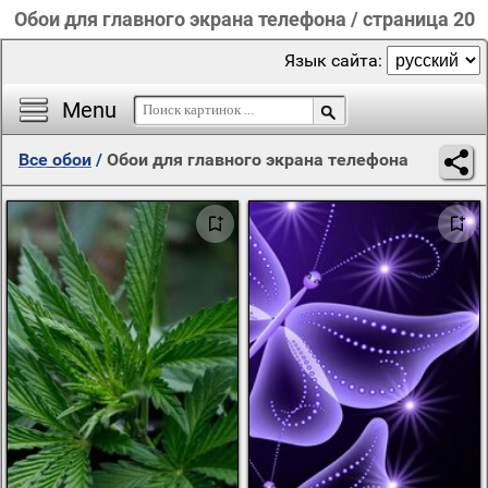
Обои для главного экрана телефона / страница 20
Язык сайта:
Menu
Все обои
/
Обои для главного экрана телефона