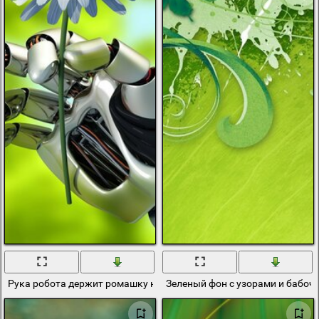
Рука робота держит ромашку на зеленом фоне
Зеленый фон с узорами и бабоч