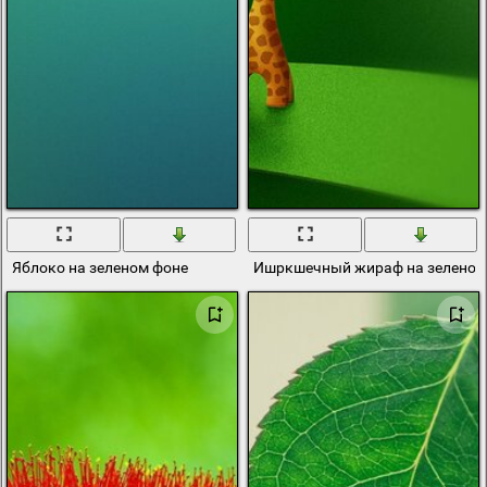
Яблоко на зеленом фоне
Ишркшечный жираф на зеленом