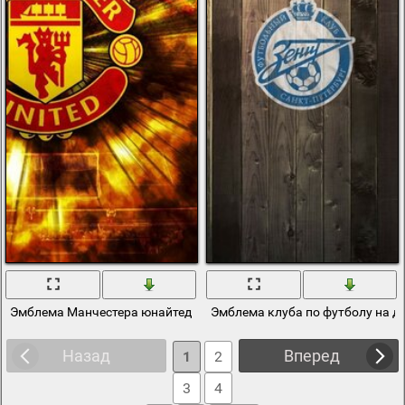
Эмблема Манчестера юнайтед на рабочий стол
Эмблема клуба по футболу на д
Назад
Вперед
1
2
3
4