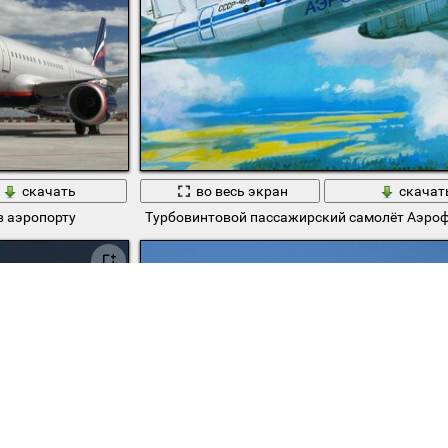
скачать
во весь экран
скачат
в аэропорту
Турбовинтовой пассажирский самолёт Аэро