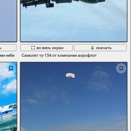
ь
во весь экран
скачать
ем небе
Самолет ту-154 от компании аэрофлот