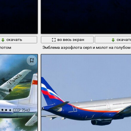
скачать
во весь экран
скачат
олотом
Эмблема аэрофлота серп и молот на голубом