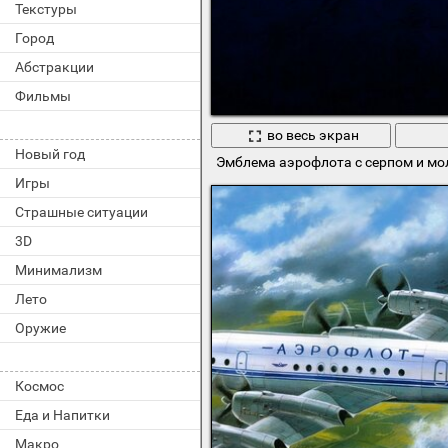
Текстуры
Город
Абстракции
Фильмы
во весь экран
Новый год
Эмблема аэрофлота с серпом и м
Игры
Страшные ситуации
3D
Минимализм
Лето
Оружие
Космос
Еда и Напитки
Макро