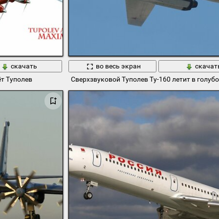
скачать
во весь экран
скачат
т Туполев
Сверхзвуковой Туполев Ту-160 летит в голуб