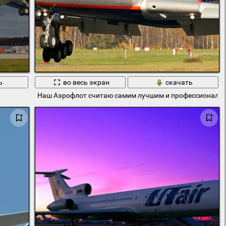
ь
во весь экран
скачать
Наш Аэрофлот считаю самим лучшим и профессиональ