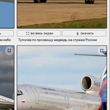
ь
во весь экран
скачать
ом небе
Туполев по прозвищу медведь на страже России