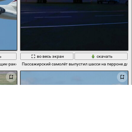
ь
во весь экран
скачать
ик-ракетоносец Ту-160 летящий в небе
Пассажирский самолёт выпустил шасси на перроне для