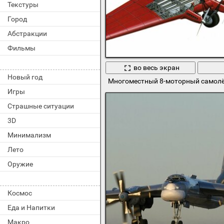
Текстуры
Город
Абстракции
Фильмы
во весь экран
Новый год
Многоместный 8-моторный самолё
Игры
Страшные ситуации
3D
Минимализм
Лето
Оружие
Космос
Еда и Напитки
Макро