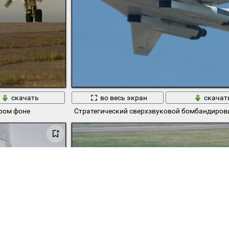
скачать
во весь экран
скачат
ером фоне
Стратегический сверхзвуковой бомбандировщ