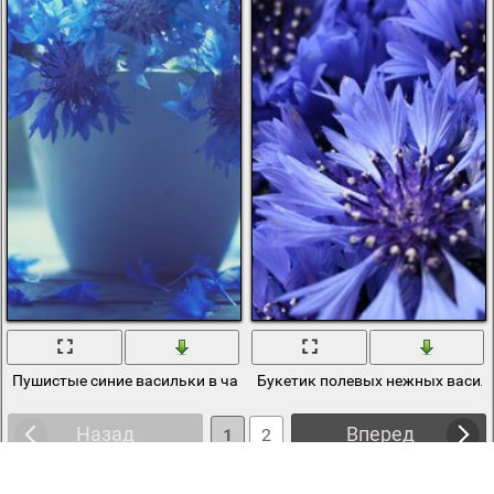
Пушистые синие васильки в чашке
Букетик полевых нежных васил
Назад
Вперед
1
2
3
4