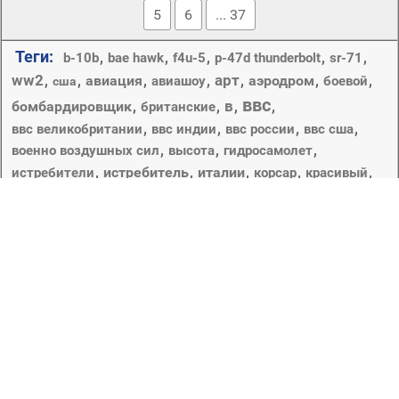
5
6
... 37
Теги:
,
,
,
,
,
b-10b
bae hawk
f4u-5
p-47d thunderbolt
sr-71
ww2
арт
,
,
авиация
,
,
,
аэродром
,
,
авиашоу
боевой
сша
ввс
в
бомбардировщик
,
,
,
,
британские
,
,
,
,
ввс великобритании
ввс индии
ввс россии
ввс сша
,
,
,
военно воздушных сил
высота
гидросамолет
,
истребитель
,
италии
,
,
,
истребители
корсар
красивый
,
,
красные стрелки
красные стрелы
,
,
,
крыло изменяемой стреловидности
локхид
мартин
небе
,
,
,
,
небо
облака
палубный
,
пилотажная группа королевских ввс великобритании
самолет
полет
,
,
,
рисунок
,
,
разведчик
республика
самолеты
,
,
,
,
,
самолёт
сверхзвуковой
средний
ссср
сша
,
,
,
,
,
стратегический
су-24
су-30 мки
турбина
,
,
,
,
фехтовальщик
флаг
фон
фото
,
фронтовой бомбардировщик
черный дрозд