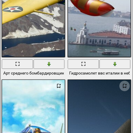
Арт среднего бомбардировщика b-10b ввс сша в небе
Гидросамолет ввс италии в небе