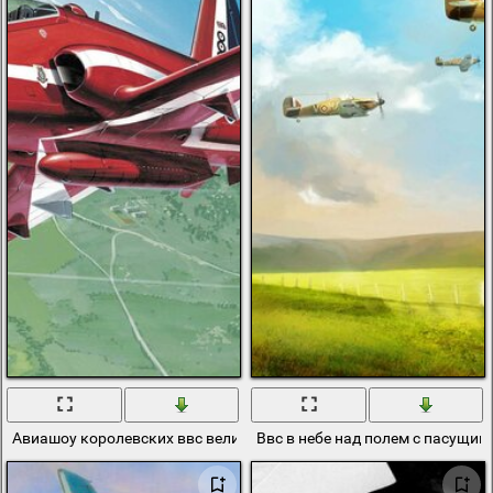
Авиашоу королевских ввс великобритании названые красными 
Ввс в небе над полем с пасущим