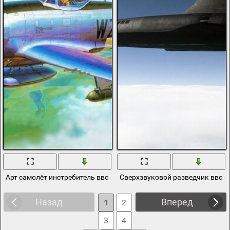
Арт самолёт инстребитель ввс сша в небе
Сверхзвуковой разведчик ввс с
Назад
Вперед
1
2
3
4