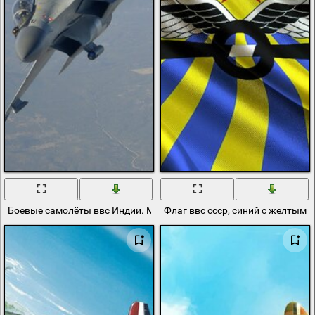
Боевые самолёты ввс Индии. Модель су-30 мки
Флаг ввс ссср, синий с желтым