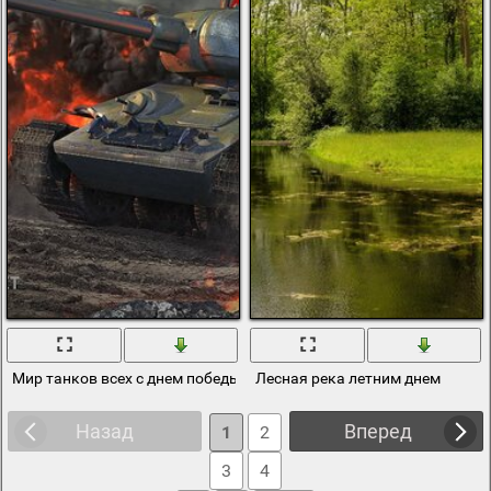
Мир танков всех с днем победы
Лесная река летним днем
Назад
Вперед
1
2
3
4