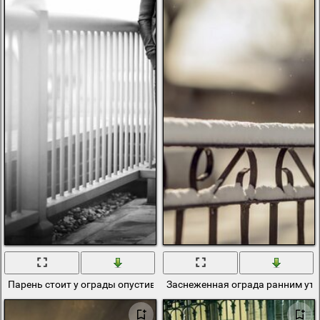
Парень стоит у ограды опустив голову
Заснеженная ограда ранним ут