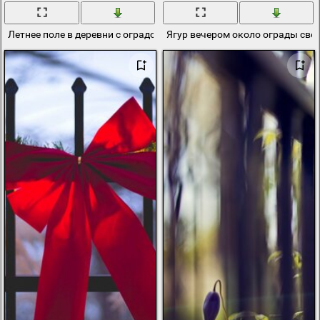
Летнее поле в деревни с оградой
Ягур вечером около ограды све