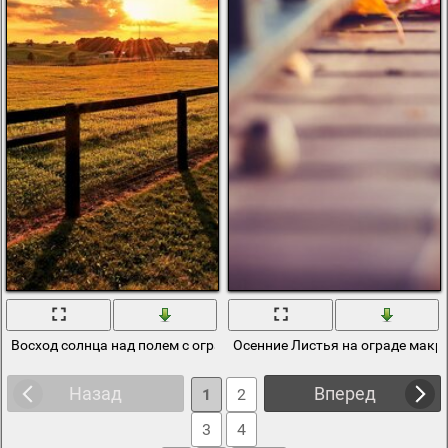
Восход солнца над полем с оградой
Осенние Листья на ограде макр
Назад
Вперед
1
2
3
4