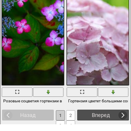
Розовые соцветия гортензии в макросъемке
Гортензия цветет большими соц
Назад
Вперед
1
2
3
4