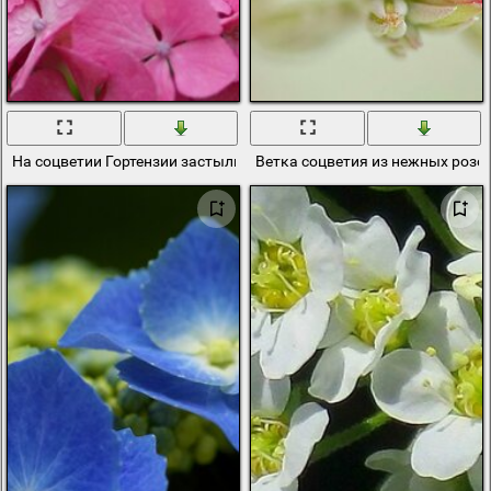
На соцветии Гортензии застыли капли росы
Ветка соцветия из нежных розо