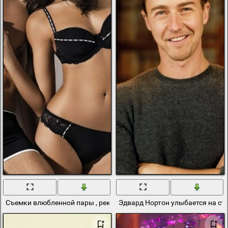
Съемки влюбленной пары , рекламирующий чёрное белье. краси
Эдвард Нортон улыбается на съ