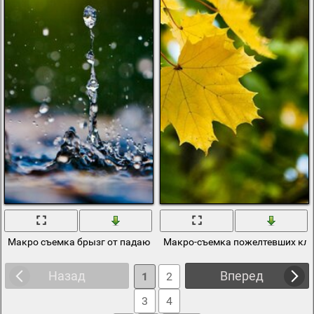
Макро съемка брызг от падающей капли
Макро-съемка пожелтевших кле
Назад
Вперед
1
2
3
4