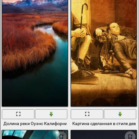
Долина реки Оуэнс Калифорния
Картина сделанная в стиле дев