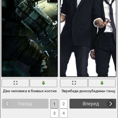
Два человека в боевых костюмах, один стоит на шаре
Эврибади донсоубадимы танцу
Назад
Вперед
1
2
3
4