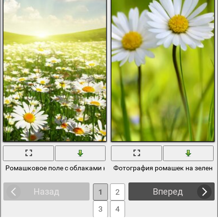
Ромашковое поле с облаками на рассвете
Фотография ромашек на зелено
Назад
Вперед
1
2
3
4