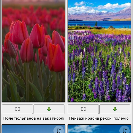
Поле тюльпанов на закате солнцакарта
Пейзаж красив рекой, полем с 