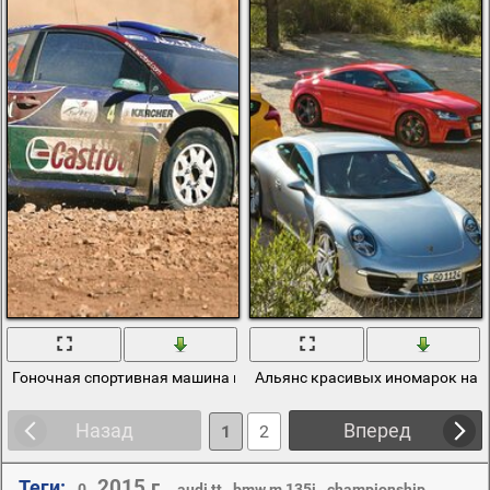
Гоночная спортивная машина поднимает пыль
Альянс красивых иномарок на 
Назад
Вперед
1
2
2015 г.
Теги:
,
,
,
,
,
0
audi tt
bmw m 135i
championship