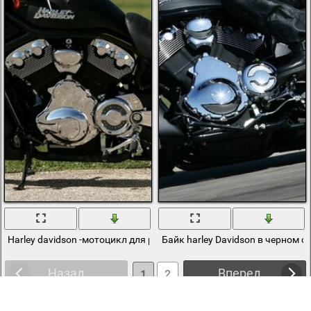
Harley davidson -мотоцикл для рекламы на прекрасном фоне
Байк harley Davidson в черном с
Назад
Вперед
1
2
3
4