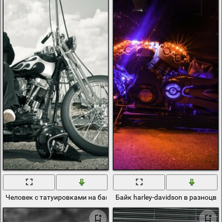
Человек с татуировками на байкере harley-davidson
Байк harley-davidson в разноцве