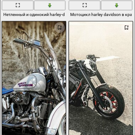
Нетленный и одинокий harley-davidson в сером поле
Мотоцикл harley davidson в кра