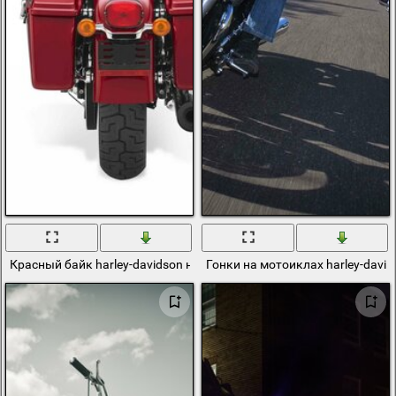
Красный байк harley-davidson на белом фоне
Гонки на мотоиклах harley-david