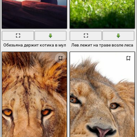
Обезьяна держит котика в мультфильме Король Лев
Лев лежит на траве возле леса