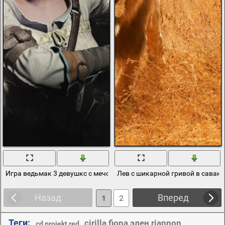
Игра ведьмак 3 девушкс с мечом на охоте
Лев с шикарной гривой в саван
Назад
Вперед
1
2
Теги:
cirilla fiona элен riannon
,
,
cd projekt red