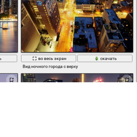
ь
во весь экран
скачать
Вид ночного города с верху