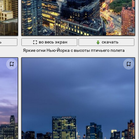
ь
во весь экран
скачать
Яркие огни Нью-Йорка с высоты птичьего полета