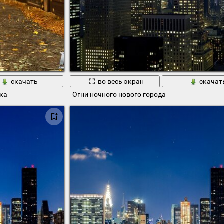
скачать
во весь экран
скачат
юка
Огни ночного нового города