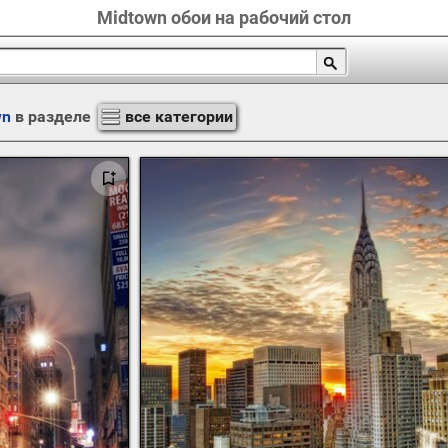
Midtown обои на рабочий стол
wn
в разделе
все категории