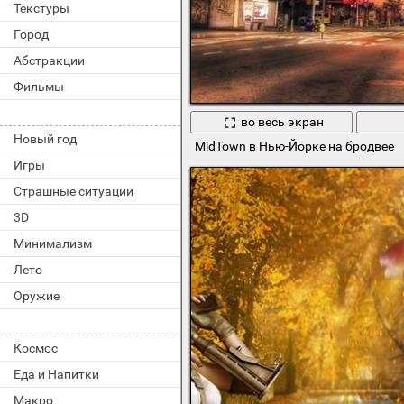
Текстуры
Город
Абстракции
Фильмы
во весь экран
Новый год
MidTown в Нью-Йорке на бродвее
Игры
Страшные ситуации
3D
Минимализм
Лето
Оружие
Космос
Еда и Напитки
Макро