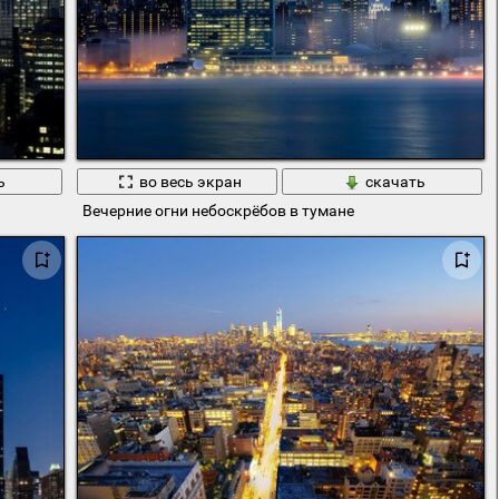
ь
во весь экран
скачать
Вечерние огни небоскрёбов в тумане