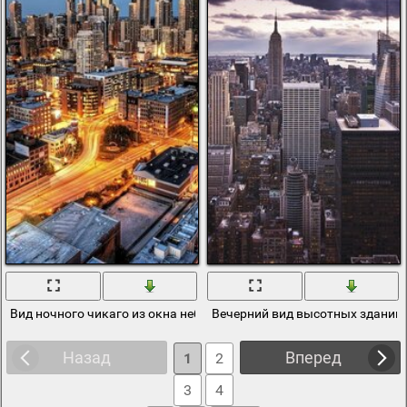
Вид ночного чикаго из окна небоскреба
Вечерний вид высотных зданий
Назад
Вперед
1
2
3
4