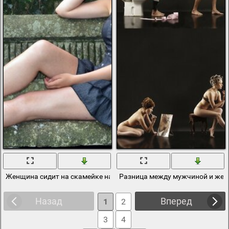
Женщина сидит на скамейке на природе
Разница между мужчиной и же
Назад
Вперед
1
2
3
4