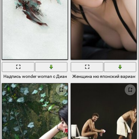
Надпись wonder woman с Дианой на белом фон
Женщина ню японский вариант