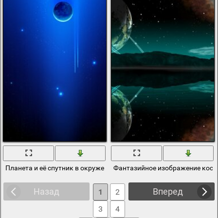
Планета и её спутник в окружении звезд в темном космосе
Фантазийное изображение косм
Назад
Вперед
1
2
3
4