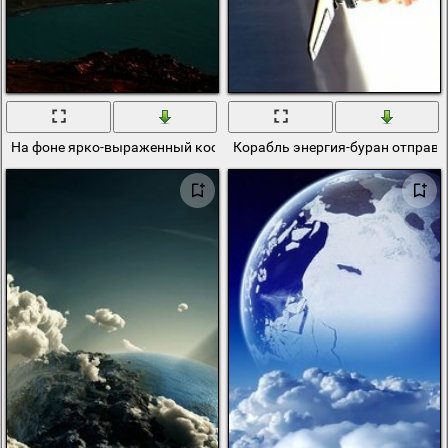
На фоне ярко-выраженный космос 3d портрет
Корабль энергия-буран отправл