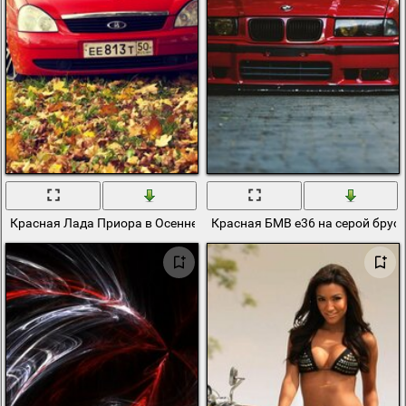
Красная Лада Приора в Осеннем Парке
Красная БМВ e36 на серой брус