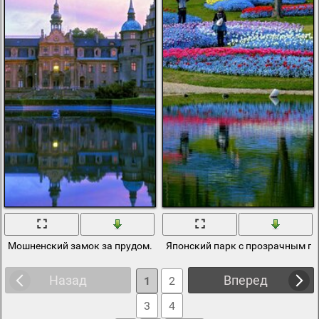
Мошненский замок за прудом. Красивый дворец
Японский парк с прозрачным п
Назад
Вперед
1
2
3
4