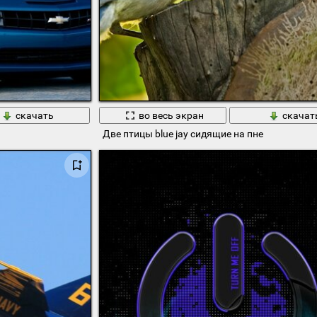
скачать
во весь экран
скачат
Две птицы blue jay сидящие на пне