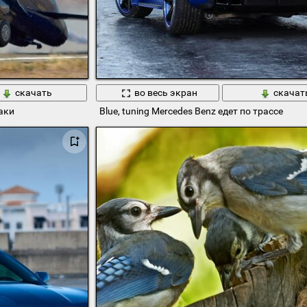
скачать
во весь экран
скачат
таки
Blue, tuning Mercedes Benz едет по трассе