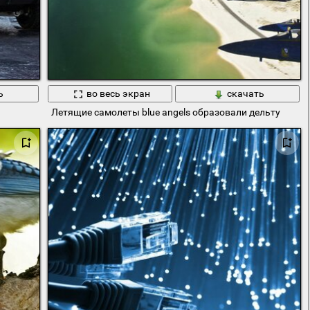
ь
во весь экран
скачать
Летящие самолеты blue angels образовали дельту