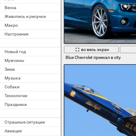
Весна
Живопись и рисунки
Макро
Настроения
во весь экран
Новый год
Blue Chevrolet приехал в city
Мужчины
Зима
Музыка
Собаки
Технологии
Праздники
Страшные ситуации
Авиация