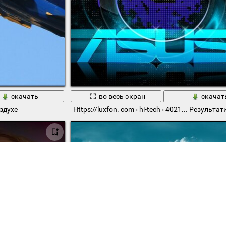
скачать
во весь экран
скачат
оздухе
Https://luxfon. com › hi-tech › 4021... Результат