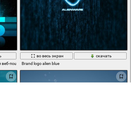
ь
во весь экран
скачать
и веб-пошуку turn me off, hi-tech, blue, Asus, logo, tech, brand HD
Brand logo alien blue