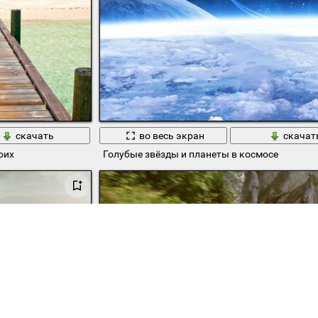
скачать
во весь экран
скачат
оих
Голубые звёзды и планеты в космосе