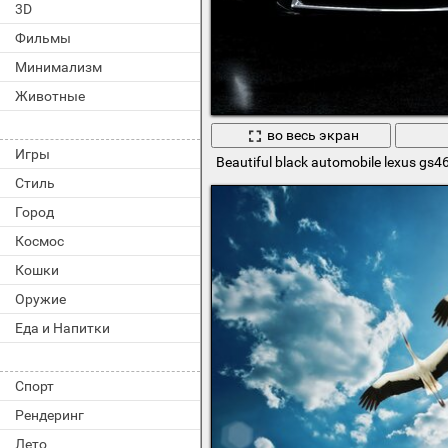
3D
Фильмы
Минимализм
Животные
во весь экран
Игры
Beautiful black automobile lexus gs46
Стиль
Город
Космос
Кошки
Оружие
Еда и Напитки
Спорт
Рендеринг
Лето