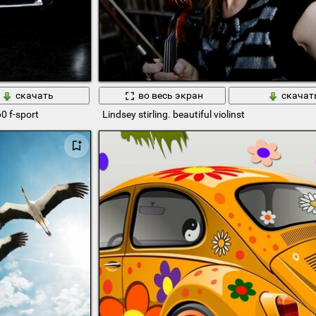
скачать
во весь экран
скачат
0 f-sport
Lindsey stirling. beautiful violinst