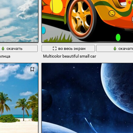
скачать
во весь экран
скачат
олнца
Multicolor beautiful small car