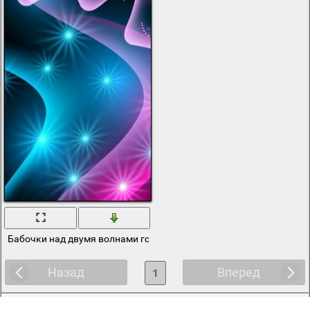
Бабочки над двумя волнами голубого и розового цвета
Назад
Вперед
1
Теги:
blossom
,
,
,
,
,
,
abstract
blue
beautiful
beauty
bright