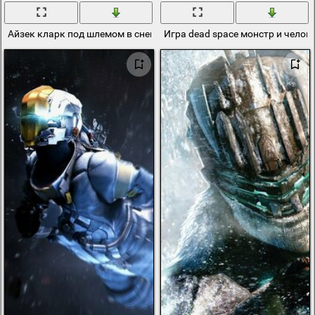
Айзек кларк под шлемом в снегу из игры dead space 3
Игра dead space монстр и челов