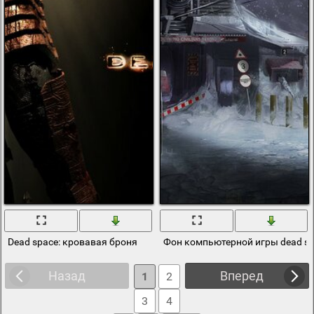
Dead space: кровавая броня
Фон компьютерной игры dead sp
Назад
Вперед
1
2
3
4