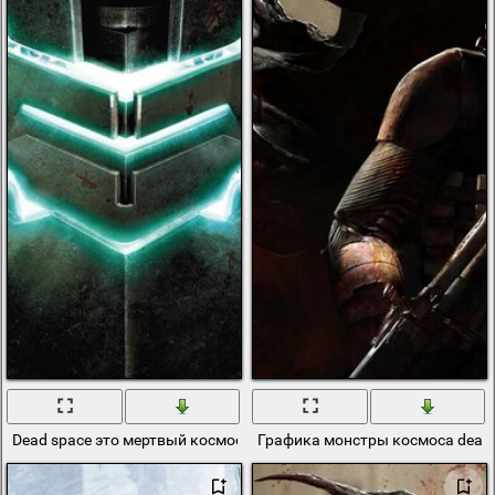
Dead space это мертвый космос и Айзек там
Графика монстры космоса dead