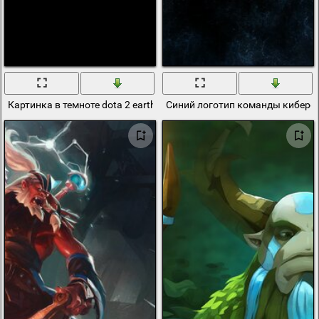
Картинка в темноте dota 2 earthshaker hm92
Синий логотип команды киберсп