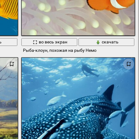
ь
во весь экран
скачать
Рыба-клоун, похожая на рыбу Немо