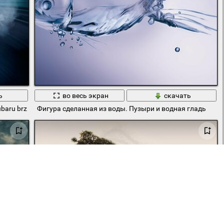
ь
во весь экран
скачать
ubaru brz. nfs. новая эра
Фигура сделанная из воды. Пузыри и водная гладь