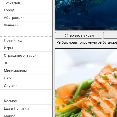
Текстуры
Город
Абстракции
Фильмы
во весь экран
Новый год
Рыбак ловит огромную рыбу зимо
Игры
Страшные ситуации
3D
Минимализм
Лето
Оружие
Космос
Еда и Напитки
Макро