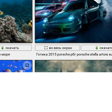
скачать
во весь экран
скачат
о моря
Готика 2015 porsche рбг porsche stella artois s