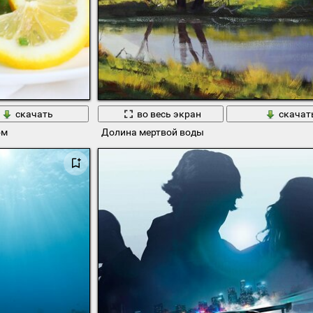
скачать
во весь экран
скачат
ом
Долина мертвой воды