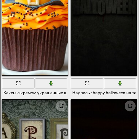
Кексы с кремом украшенные шляпами на halloween
Надпись : happy halloween на т